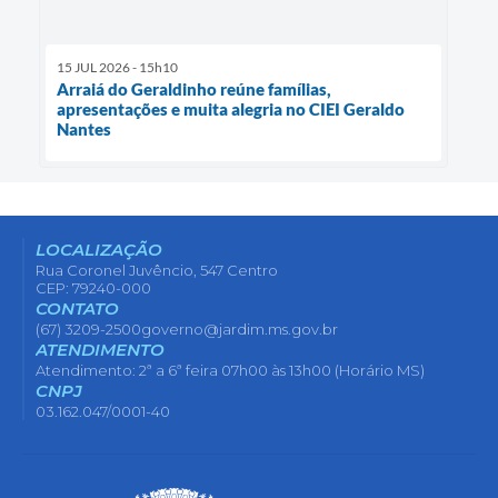
15 JUL 2026 - 15h10
Arraiá do Geraldinho reúne famílias,
apresentações e muita alegria no CIEI Geraldo
Nantes
LOCALIZAÇÃO
Rua Coronel Juvêncio, 547 Centro
CEP: 79240-000
CONTATO
(67) 3209-2500
governo@jardim.ms.gov.br
ATENDIMENTO
Atendimento: 2ª a 6ª feira 07h00 às 13h00 (Horário MS)
CNPJ
03.162.047/0001-40