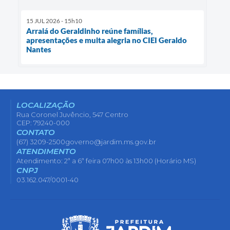
15 JUL 2026 - 15h10
Arraiá do Geraldinho reúne famílias,
apresentações e muita alegria no CIEI Geraldo
Nantes
LOCALIZAÇÃO
Rua Coronel Juvêncio, 547 Centro
CEP: 79240-000
CONTATO
(67) 3209-2500
governo@jardim.ms.gov.br
ATENDIMENTO
Atendimento: 2ª a 6ª feira 07h00 às 13h00 (Horário MS)
CNPJ
03.162.047/0001-40