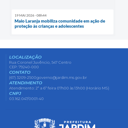
19 MAI 2026 - 08h44
Maio Laranja mobiliza comunidade em ação de
proteção às crianças e adolescentes
LOCALIZAÇÃO
Rua Coronel Juvêncio, 547 Centro
CEP: 79240-000
CONTATO
(67) 3209-2500
governo@jardim.ms.gov.br
ATENDIMENTO
Atendimento: 2ª a 6ª feira 07h00 às 13h00 (Horário MS)
CNPJ
03.162.047/0001-40