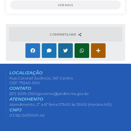
VER MAIS
COMPARTILHAR
LOCALIZAÇÃO
Rua Coronel Juvêncio, 547 Centro
CEP: 79240-000
CONTATO
(67) 3209-2500
governo@jardim.ms.gov.br
ATENDIMENTO
Atendimento: 2ª a 6ª feira 07h00 às 13h00 (Horário MS)
CNPJ
03.162.047/0001-40