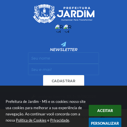
NEWSLETTER
CADASTRAR
Versão do Sistema:
3.5.3 - 19/06/2026
Prefeitura de Jardim - MS e os cookies: nosso site
Portal atualizado em:
07/08/2026 11:55
Dados Abertos
usa cookies para melhorar a sua experiência de
ACEITAR
navegação. Ao continuar você concorda com a
© Copyright Instar - 2006-2026. Todos os direitos
nossa
Política de Cookies
e
Privacidade
.
reservados -
Instar Tecnologia
PERSONALIZAR