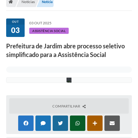
:
Notícias
Notícia
F
a
b
i
OUT
03 OUT 2025
o
03
P
ASSISTÊNCIA SOCIAL
e
l
Prefeitura de Jardim abre processo seletivo
l
e
simplificado para a Assistência Social
g
r
i
n
i
COMPARTILHAR