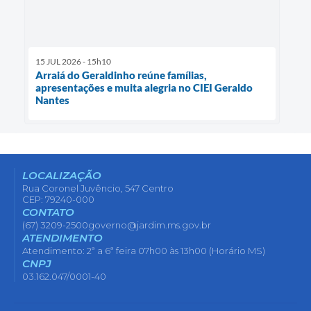
15 JUL 2026 - 15h10
Arraiá do Geraldinho reúne famílias,
apresentações e muita alegria no CIEI Geraldo
Nantes
LOCALIZAÇÃO
Rua Coronel Juvêncio, 547 Centro
CEP: 79240-000
CONTATO
(67) 3209-2500
governo@jardim.ms.gov.br
ATENDIMENTO
Atendimento: 2ª a 6ª feira 07h00 às 13h00 (Horário MS)
CNPJ
03.162.047/0001-40