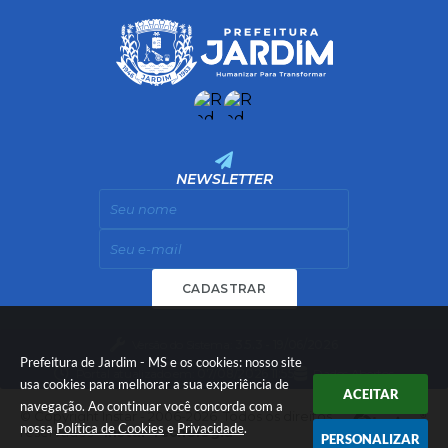
NEWSLETTER
CADASTRAR
Versão do Sistema:
3.5.3 - 19/06/2026
Prefeitura de Jardim - MS e os cookies: nosso site
Portal atualizado em:
07/08/2026 11:55
Dados Abertos
usa cookies para melhorar a sua experiência de
ACEITAR
navegação. Ao continuar você concorda com a
© Copyright Instar - 2006-2026. Todos os direitos
nossa
Política de Cookies
e
Privacidade
.
reservados -
Instar Tecnologia
PERSONALIZAR