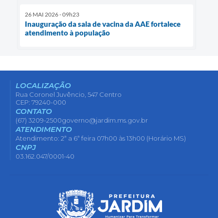
26 MAI 2026 - 09h23
Inauguração da sala de vacina da AAE fortalece
atendimento à população
LOCALIZAÇÃO
Rua Coronel Juvêncio, 547 Centro
CEP: 79240-000
CONTATO
(67) 3209-2500
governo@jardim.ms.gov.br
ATENDIMENTO
Atendimento: 2ª a 6ª feira 07h00 às 13h00 (Horário MS)
CNPJ
03.162.047/0001-40