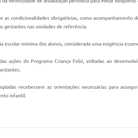
da necessidade de atualização periódica para evitar bloqueios
bre as condicionalidades obrigatórias, como acompanhamento 
s gestantes nas unidades de referência.
a escolar mínima dos alunos, considerada uma exigência essenci
s ações do Programa Criança Feliz, voltadas ao desenvolvime
gestantes.
mpladas recebessem as orientações necessárias para assegurar
nto infantil.