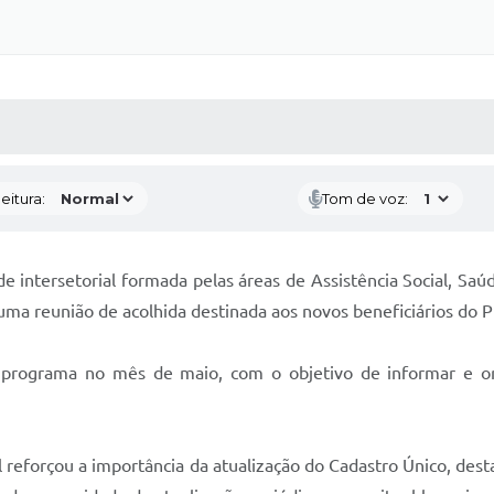
 MÍDIAS
RECEBA NOTÍCIAS
eitura:
Tom de voz:
e intersetorial formada pelas áreas de Assistência Social, Saú
uma reunião de acolhida destinada aos novos beneficiários do P
o programa no mês de maio, com o objetivo de informar e orie
l reforçou a importância da atualização do Cadastro Único, de