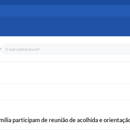
!
O que você procura?
mília participam de reunião de acolhida e orientaçã