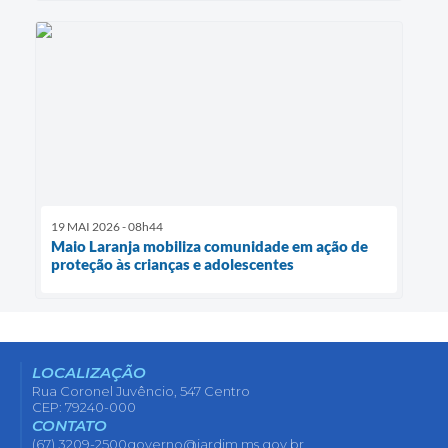
19 MAI 2026 - 08h44
Maio Laranja mobiliza comunidade em ação de
proteção às crianças e adolescentes
LOCALIZAÇÃO
Rua Coronel Juvêncio, 547 Centro
CEP: 79240-000
CONTATO
(67) 3209-2500
governo@jardim.ms.gov.br