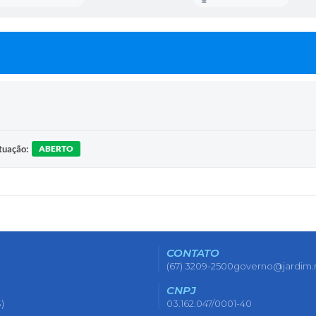
tuação:
ABERTO
CONTATO
(67) 3209-2500
governo@jardim.
CNPJ
)
03.162.047/0001-40