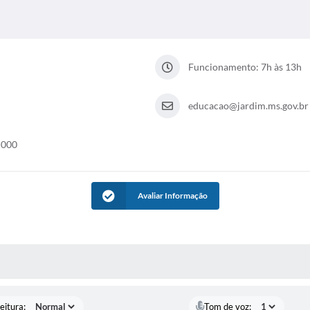
Funcionamento: 7h às 13h
educacao@jardim.ms.gov.br
-000
Avaliar Informação
 MÍDIAS
eitura:
Tom de voz: