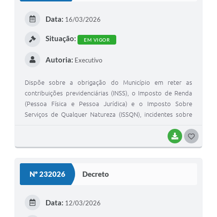
E
Data:
16/03/2026
I
Situação:
EM VIGOR
Autoria:
Executivo
Dispõe sobre a obrigação do Município em reter as
contribuições previdenciárias (INSS), o Imposto de Renda
(Pessoa Física e Pessoa Jurídica) e o Imposto Sobre
Serviços de Qualquer Natureza (ISSQN), incidentes sobre
serviços contratados pelo Poder Público, especialmente no
âmbito da construção civil, e dá outras providências.
BAIXAR
G
O
S
Nº 232026
Decreto
T
E
Data:
12/03/2026
I