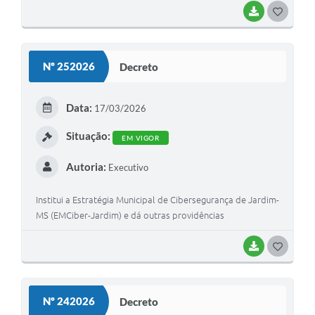
BAIXAR
G
O
S
Nº 252026
Decreto
T
E
Data:
17/03/2026
I
Situação:
EM VIGOR
Autoria:
Executivo
Institui a Estratégia Municipal de Cibersegurança de Jardim-
MS (EMCiber-Jardim) e dá outras providências
BAIXAR
G
O
S
Nº 242026
Decreto
T