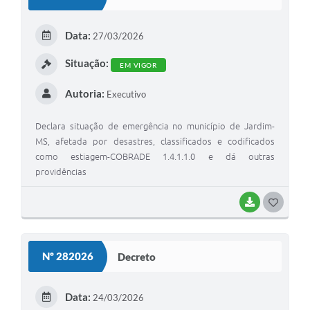
T
E
Data:
27/03/2026
I
Situação:
EM VIGOR
Autoria:
Executivo
Declara situação de emergência no município de Jardim-
MS, afetada por desastres, classificados e codificados
como estiagem-COBRADE 1.4.1.1.0 e dá outras
providências
BAIXAR
G
O
S
Nº 282026
Decreto
T
E
Data:
24/03/2026
I