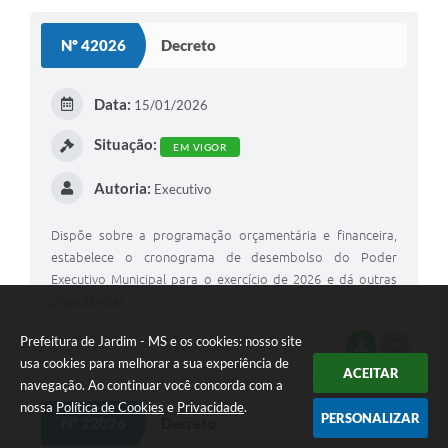
S
Nº 42026
Decreto
T
E
Data:
15/01/2026
I
Situação:
EM VIGOR
Autoria:
Executivo
Dispõe sobre a programação orçamentária e financeira,
estabelece o cronograma de desembolso do Poder
Executivo Municipal para o exercício de 2026 e dá outras
providências
Prefeitura de Jardim - MS e os cookies: nosso site
BAIXAR
G
usa cookies para melhorar a sua experiência de
ACEITAR
O
navegação. Ao continuar você concorda com a
nossa
Política de Cookies
e
Privacidade
.
S
PERSONALIZAR
Nº 22026
Decreto
T