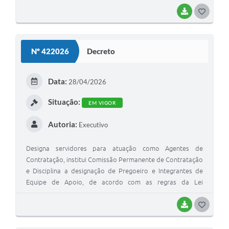
BAIXAR
G
O
S
Nº 422026
Decreto
T
E
Data:
28/04/2026
I
Situação:
EM VIGOR
Autoria:
Executivo
Designa servidores para atuação como Agentes de
Contratação, institui Comissão Permanente de Contratação
e Disciplina a designação de Pregoeiro e Integrantes de
Equipe de Apoio, de acordo com as regras da Lei
14.133/2021 e do Decreto 11.246/2022
BAIXAR
G
O