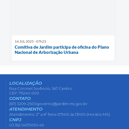
14 JUL 2025 - 07h23
Comitiva de Jardim participa de oficina do Plano
Nacional de Arborização Urbana
LOCALIZAÇÃO
Rua Coronel Juvêncio, 547 Centro
CEP: 79240-000
CONTATO
(67) 3209-2500
governo@jardim.ms.gov.br
ATENDIMENTO
Atendimento: 2ª a 6ª feira 07h00 às 13h00 (Horário MS)
CNPJ
03.162.047/0001-40