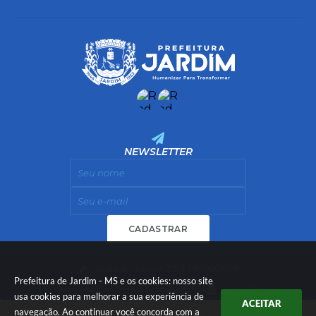
NEWSLETTER
CADASTRAR
Versão do Sistema:
3.5.3 - 19/06/2026
Prefeitura de Jardim - MS e os cookies: nosso site
Portal atualizado em:
06/08/2026 11:14
Dados Abertos
usa cookies para melhorar a sua experiência de
ACEITAR
navegação. Ao continuar você concorda com a