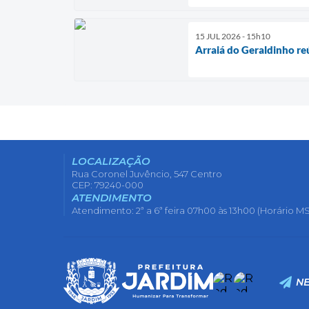
15 JUL 2026 - 15h10
Arraiá do Geraldinho re
LOCALIZAÇÃO
Rua Coronel Juvêncio, 547 Centro
CEP: 79240-000
ATENDIMENTO
Atendimento: 2ª a 6ª feira 07h00 às 13h00 (Horário MS
N