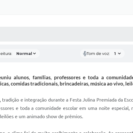
 MÍDIAS
RECEBA NOTÍCIAS
eitura:
Tom de voz:
uniu alunos, famílias, professores e toda a comunidad
icas, comidas tradicionais, brincadeiras, música ao vivo, l
a, tradição e integração durante a Festa Julina Premiada da Es
fessores e toda a comunidade escolar em uma noite especial, re
o, leilões e um animado show de prêmios.