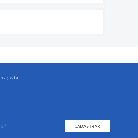
s
ms.gov.br
CADASTRAR