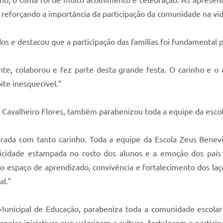
no, o clima foi de muito acolhimento e celebração. As aprese
eforçando a importância da participação da comunidade na vida
os e destacou que a participação das famílias foi fundamental p
nte, colaborou e fez parte desta grande festa. O carinho e o
ite inesquecível.”
s Cavalheiro Flores, também parabenizou toda a equipe da esco
parada com tanto carinho. Toda a equipe da Escola Zeus Bene
icidade estampada no rosto dos alunos e a emoção dos pais
mo espaço de aprendizado, convivência e fortalecimento dos l
al.”
 Municipal de Educação, parabeniza toda a comunidade escolar