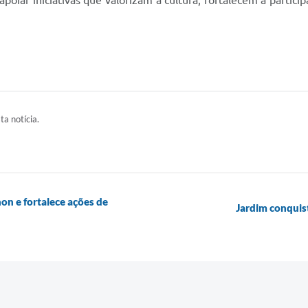
oiar iniciativas que valorizam a cultura, fortalecem a parti
ta notícia.
on e fortalece ações de
Jardim conquis