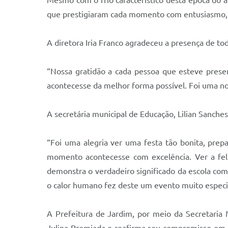
Mesmo com o frio característico desta época do a
que prestigiaram cada momento com entusiasmo, r
A diretora Iria Franco agradeceu a presença de tod
“Nossa gratidão a cada pessoa que esteve prese
acontecesse da melhor forma possível. Foi uma no
A secretária municipal de Educação, Lilian Sanche
“Foi uma alegria ver uma festa tão bonita, pre
momento acontecesse com excelência. Ver a fel
demonstra o verdadeiro significado da escola co
o calor humano fez deste um evento muito especi
A Prefeitura de Jardim, por meio da Secretaria