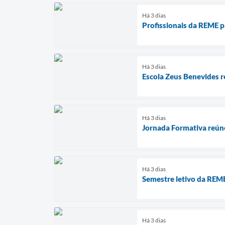
Há 3 dias
Profissionais da REME p
Há 3 dias
Escola Zeus Benevides r
Há 3 dias
Jornada Formativa reún
Há 3 dias
Semestre letivo da REME
Há 3 dias