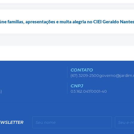
úne famílias, apresentações e muita alegria no CIEI Geraldo Nante
CONTATO
(67) 3209-2500
governo@jardim.
CNPJ
)
03.162.047/0001-40
EWSLETTER