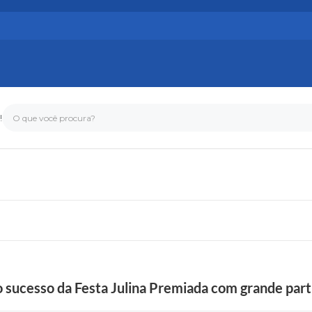
!
O que você procura?
o sucesso da Festa Julina Premiada com grande par