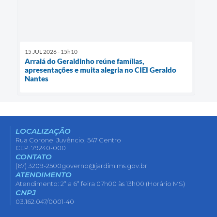
15 JUL 2026 - 15h10
Arraiá do Geraldinho reúne famílias,
apresentações e muita alegria no CIEI Geraldo
Nantes
LOCALIZAÇÃO
Rua Coronel Juvêncio, 547 Centro
CEP: 79240-000
CONTATO
(67) 3209-2500
governo@jardim.ms.gov.br
ATENDIMENTO
Atendimento: 2ª a 6ª feira 07h00 às 13h00 (Horário MS)
CNPJ
03.162.047/0001-40