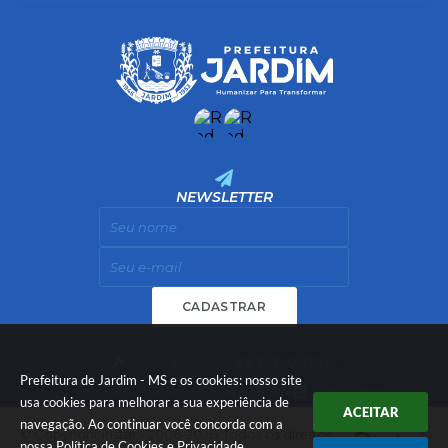
NEWSLETTER
CADASTRAR
Versão do Sistema:
3.5.3 - 19/06/2026
Prefeitura de Jardim - MS e os cookies: nosso site
Portal atualizado em:
07/08/2026 11:55
Dados Abertos
usa cookies para melhorar a sua experiência de
ACEITAR
navegação. Ao continuar você concorda com a
© Copyright Instar - 2006-2026. Todos os direitos
nossa
Política de Cookies
e
Privacidade
.