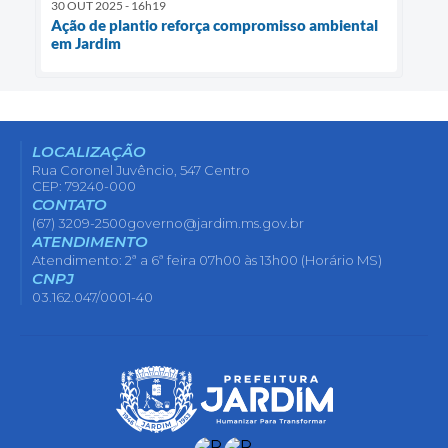
30 OUT 2025 - 16h19
Ação de plantio reforça compromisso ambiental
em Jardim
LOCALIZAÇÃO
Rua Coronel Juvêncio, 547 Centro
CEP: 79240-000
CONTATO
(67) 3209-2500
governo@jardim.ms.gov.br
ATENDIMENTO
Atendimento: 2ª a 6ª feira 07h00 às 13h00 (Horário MS)
CNPJ
03.162.047/0001-40